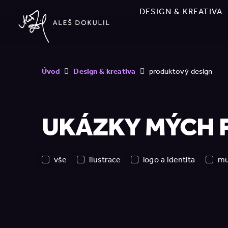
DESIGN & KREATIVA
Úvod
Design & kreativa
produktový design
UKÁZKY MÝCH 
vše
ilustrace
logo a identita
mu