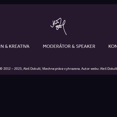
N & KREATIVA
MODERÁTOR & SPEAKER
KO
© 2012 – 2025, Aleš Doku­lil, Všech­na práva vyhra­ze­na. Autor webu: Aleš Dokuli