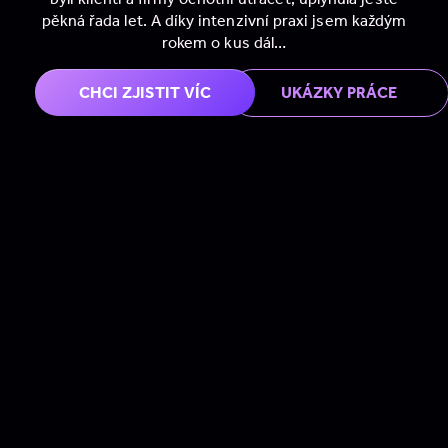
pěkná řada let. A díky inten­ziv­ní praxi jsem každým
rokem o kus dál…
CHCI ZJIS­TIT VÍC
UKÁZKY PRÁCE