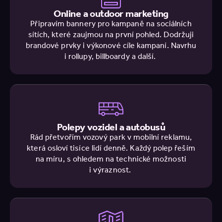
Online a outdoor marketing
Při­pra­vím ban­ne­ry pro kam­pa­ně na soci­ál­ních
sítích, které zaujmou na první pohled. Dodr­žu­ji
bran­do­vé prvky i výko­no­vé cíle kam­pa­ní. Navrhu
i rollu­py, bill­bo­ar­dy a další.
Polepy vozidel a autobusů
Rád pře­tvo­řím vozový park v mobil­ní rekla­mu,
která osloví tisíce lidí denně. Každý polep řeším
na míru, s ohle­dem na tech­nic­ké mož­nos­ti
i výraznost.