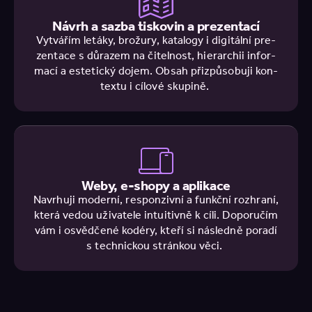
Návrh a sazba tiskovin a prezentací
Vytvá­řím letáky, bro­žu­ry, kata­lo­gy i digi­tál­ní pre­
zen­ta­ce s důra­zem na čitel­nost, hie­rar­chii infor­
ma­cí a este­tic­ký dojem. Obsah při­způ­so­bu­ji kon­
tex­tu i cílové skupině.
Weby, e-shopy a aplikace
Navr­hu­ji moder­ní, respon­ziv­ní a funkč­ní roz­hra­ní,
která vedou uži­va­te­le intu­i­tiv­ně k cíli. Dopo­ru­čím
vám i osvěd­če­né kodéry, kteří si násled­ně poradí
s tech­nic­kou strán­kou věci.