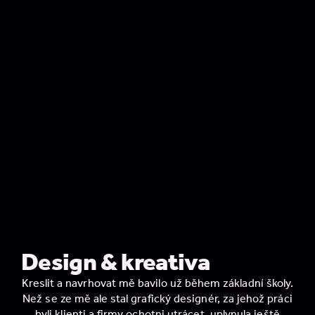
Design & kreativa
Kres­lit a navr­ho­vat mě bavilo už během základ­ní školy.
Než se ze mě ale stal gra­fic­ký desig­nér, za jehož práci
byli kli­en­ti a firmy ochot­ni utrá­cet, uply­nu­la ještě