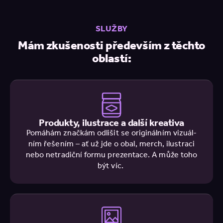
SLUŽBY
Mám zkušenosti především z těchto
oblastí:
Produkty, ilustrace a další kreativa
Pomá­hám znač­kám odli­šit se ori­gi­nál­ním vizu­ál­
ním řeše­ním – ať už jde o obal, merch, ilu­stra­ci
nebo netra­dič­ní formu pre­zen­ta­ce. A může toho
být víc.